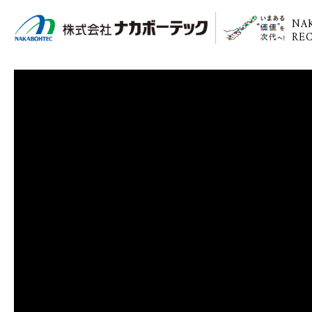
NA
REC