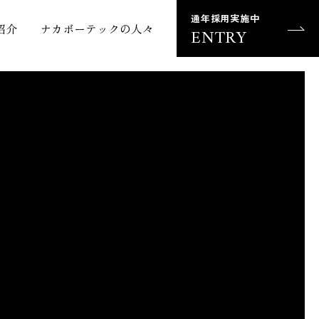
通年採用実施中
紹介
ナカボーテックの人々
ENTRY
募集要項
マイナビ2027
（東大岸教授×
マイナビ2028
ナカボーテック）